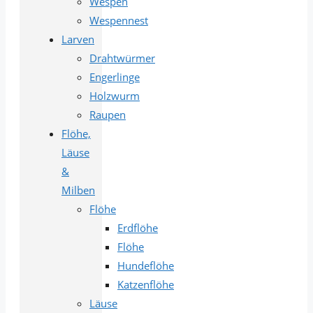
Wespen
Wespennest
Larven
Drahtwürmer
Engerlinge
Holzwurm
Raupen
Flöhe,
Läuse
&
Milben
Flöhe
Erdflöhe
Flöhe
Hundeflöhe
Katzenflöhe
Läuse