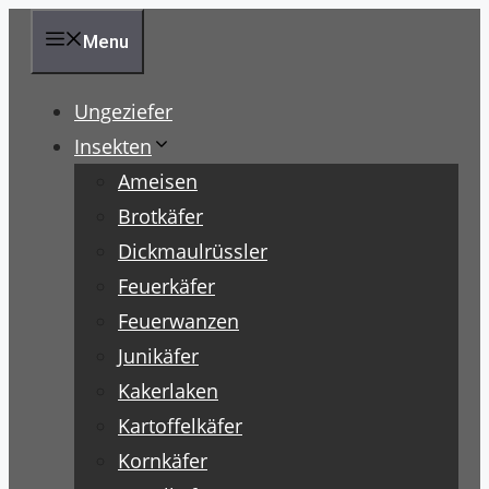
Zum
Menu
Inhalt
springen
Ungeziefer
Insekten
Ameisen
Brotkäfer
Dickmaulrüssler
Feuerkäfer
Feuerwanzen
Junikäfer
Kakerlaken
Kartoffelkäfer
Kornkäfer