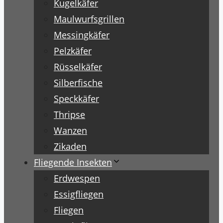
Kugelkäfer
Maulwurfsgrillen
Messingkäfer
Pelzkäfer
Rüsselkäfer
Silberfische
Speckkäfer
Thripse
Wanzen
Zikaden
Fliegende Insekten
Erdwespen
Essigfliegen
Fliegen