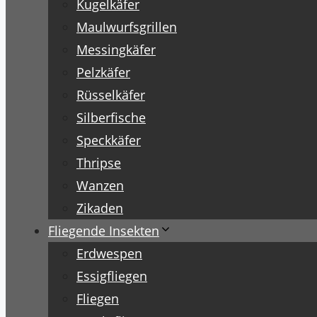
Kugelkäfer
Maulwurfsgrillen
Messingkäfer
Pelzkäfer
Rüsselkäfer
Silberfische
Speckkäfer
Thripse
Wanzen
Zikaden
Fliegende Insekten
Erdwespen
Essigfliegen
Fliegen