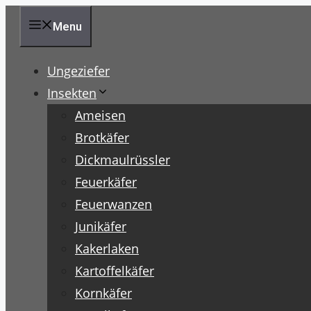
Zum
Menu
Inhalt
springen
Ungeziefer
Insekten
Ameisen
Brotkäfer
Dickmaulrüssler
Feuerkäfer
Feuerwanzen
Junikäfer
Kakerlaken
Kartoffelkäfer
Kornkäfer